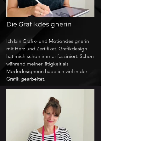
Die Grafikdesignerin
Ich bin Grafik- und Motiondesignerin
mit Herz und Zertifikat. Grafikdesign
hat mich schon immer fasziniert. Schon
während meinerTätigkeit als
Modedesignerin habe ich viel in der
Grafik gearbeitet.