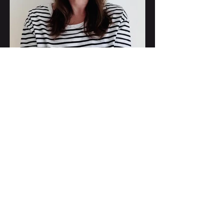
Der Schokoladenfreak
Bei mir liegt eigentlich immer etwas aus
Schokolade auf meinem Schreibtisch. Für
die Personen, mit denen ich
zusammenarbeite, schmeiß ich auch gerne
Mal eine Runde Smarties.