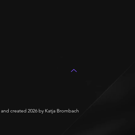
and created 2026 by Katja Brombach