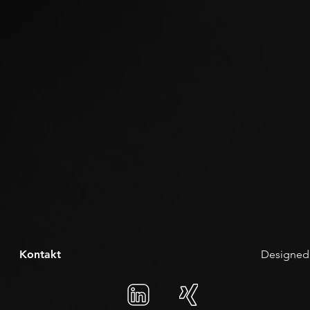
Kontakt
Designed 